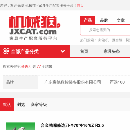
您好，欢迎光临·机械猫 - 家具生产配套服务平台！
首页
产品
品牌
文章
热门搜索：
封边机
推台锯
切
全部产品分类
首页
家具头条
搜索关键字:
修边刀
共
77
个结果
品牌：
广东豪德数控装备股份有限公司
严选100
东莞市华伦科技有限公司
默认
浏览
商家等级
合金鸭嘴修边刀-Φ70*Φ16*6Z R2.5