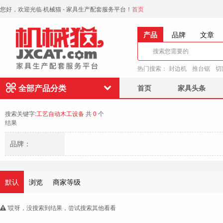
您好，欢迎光临·机械猫 - 家具生产配套服务平台！
首页
产品
品牌
文章
热门搜索：
封边机
推台锯
切
全部产品分类
首页
家具头条
搜索关键字:
工艺自动木工设备
共
0
个
结果
品牌：
默认
浏览
商家等级
'哎呀，没搜索到结果，尝试搜索其他看看