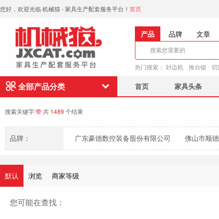
您好，欢迎光临·机械猫 - 家具生产配套服务平台！
首页
产品
品牌
文章
热门搜索：
封边机
推台锯
切
全部产品分类
首页
家具头条
搜索关键字:
带
共
1489
个结果
品牌：
广东豪德数控装备股份有限公司
佛山市顺德
临沂市骏格玛机械制造有限公司（骏格玛砂光机
默认
浏览
商家等级
您可能在查找：